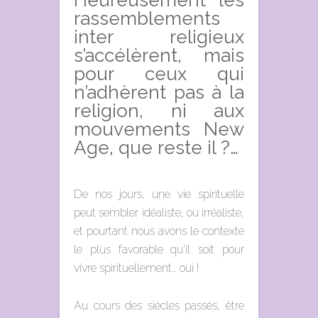
Heureusement les
rassemblements
inter religieux
s’accélèrent, mais
pour ceux qui
n’adhèrent pas à la
religion, ni aux
mouvements New
Age, que reste il ?…
De nos jours, une vie spirituelle
peut sembler idéaliste, ou irréaliste,
et pourtant nous avons le contexte
le plus favorable qu’il soit pour
vivre spirituellement… oui !
Au cours des siècles passés, être